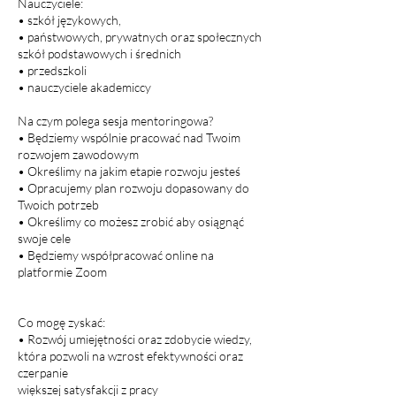
Nauczyciele:
• szkół językowych,
• państwowych, prywatnych oraz społecznych
szkół podstawowych i średnich
• przedszkoli
• nauczyciele akademiccy
Na czym polega sesja mentoringowa?
• Będziemy wspólnie pracować nad Twoim
rozwojem zawodowym
• Określimy na jakim etapie rozwoju jesteś
• Opracujemy plan rozwoju dopasowany do
Twoich potrzeb
• Określimy co możesz zrobić aby osiągnąć
swoje cele
• Będziemy współpracować online na
platformie Zoom
Co mogę zyskać:
• Rozwój umiejętności oraz zdobycie wiedzy,
która pozwoli na wzrost efektywności oraz
czerpanie
większej satysfakcji z pracy