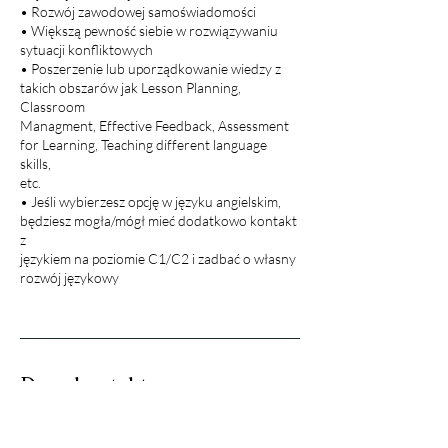
• Rozwój zawodowej samoświadomości
• Większą pewność siebie w rozwiązywaniu
sytuacji konfliktowych
• Poszerzenie lub uporządkowanie wiedzy z
takich obszarów jak Lesson Planning,
Classroom
Managment, Effective Feedback, Assessment
for Learning, Teaching different language
skills,
etc.
• Jeśli wybierzesz opcję w języku angielskim,
będziesz mogła/mógł mieć dodatkowo kontakt
z
językiem na poziomie C1/C2 i zadbać o własny
rozwój językowy
Dane kontaktowe
+48508322007
gosia.m.malinowska@gmail.com