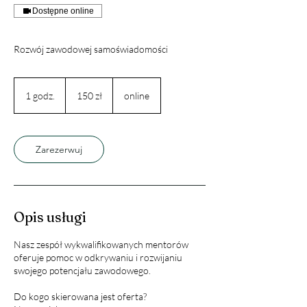
Dostępne online
150
złotych
1 godz.
1
150 zł
online
polskich
g
o
d
z
Zarezerwuj
Opis usługi
Nasz zespół wykwalifikowanych mentorów
oferuje pomoc w odkrywaniu i rozwijaniu
swojego potencjału zawodowego.
Do kogo skierowana jest oferta?